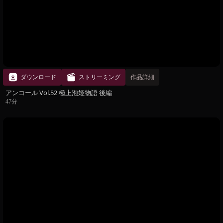
ダウンロード
ストリーミング
作品詳細
アンコール Vol.52 極上泡姫物語 後編
47分