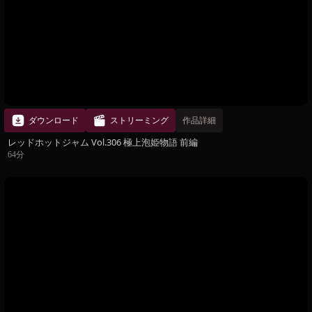
ダウンロード
ストリーミング
作品詳細
レッドホットジャム Vol.306 極上泡姫物語 前編
64分