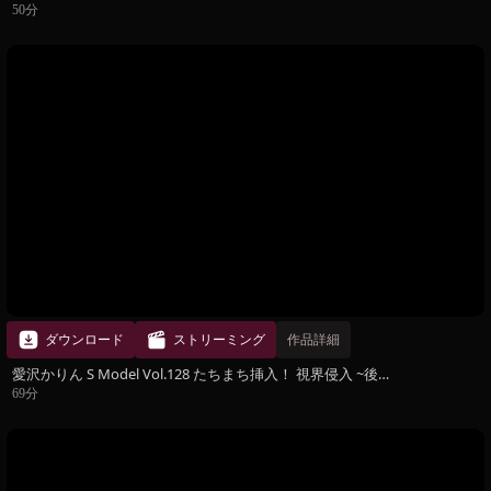
50分
ダウンロード
ストリーミング
作品詳細
愛沢かりん S Model Vol.128 たちまち挿入！ 視界侵入 ~後向いてたら入ってきた~ 後編
69分