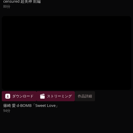
censured 超美神 前編
80分
ダウンロード
ストリーミング
作品詳細
篠崎 愛 d-BOMB「Sweet Love」
94分