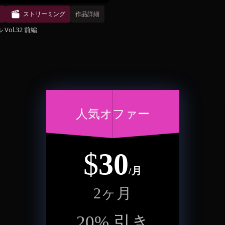
ド
ストリーミング
作品詳細
Vol.32 前編
人気オファー
$
30
/月
2ヶ月
20
%
引き