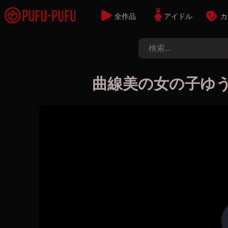
全作品
アイドル
カ
曲線美の女の子ゆ