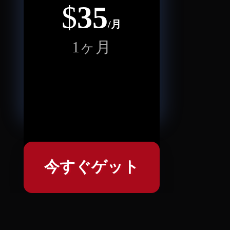
$
35
/月
1ヶ月
今すぐゲット