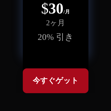
$
30
/月
2ヶ月
20
%
引き
今すぐゲット