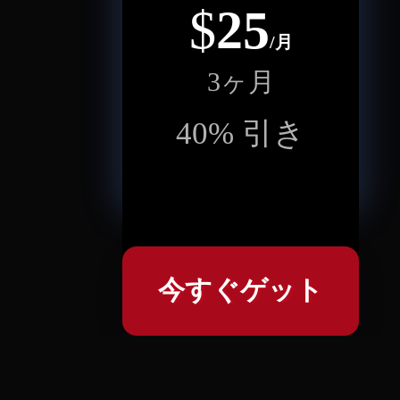
$
25
/月
3ヶ月
40
%
引き
今すぐゲット