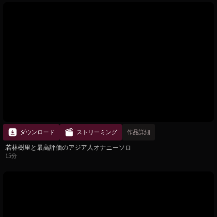
ダウンロード
ストリーミング
作品詳細
若林樹里と最高評価のアジア人オナニーソロ
15分